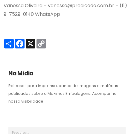
Vanessa Oliveira – vanessa@predicado.com.br – (11)
9-7529-0140 WhatsApp
S
F
X
C
h
a
o
a
c
p
r
e
y
e
b
L
o
i
o
n
Na Mídia
k
k
Releases para imprensa, banco de imagens e matérias
publicadas sobre a Maximus Embalagens. Acompanhe
nossa visibilidade!