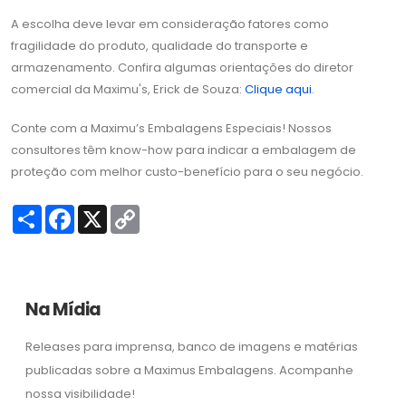
A escolha deve levar em consideração fatores como
fragilidade do produto, qualidade do transporte e
armazenamento. Confira algumas orientações do diretor
comercial da Maximu's, Erick de Souza:
Clique aqui
.
Conte com a Maximu’s Embalagens Especiais! Nossos
consultores têm know-how para indicar a embalagem de
proteção com melhor custo-benefício para o seu negócio.
S
F
X
C
h
a
o
a
c
p
r
e
y
e
b
L
o
i
o
n
Na Mídia
k
k
Releases para imprensa, banco de imagens e matérias
publicadas sobre a Maximus Embalagens. Acompanhe
nossa visibilidade!