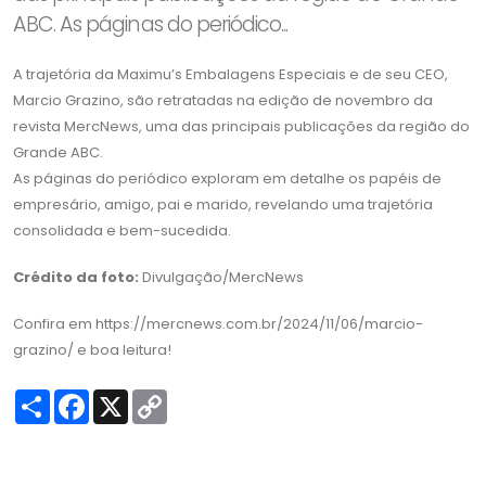
ABC. As páginas do periódico...
A trajetória da Maximu’s Embalagens Especiais e de seu CEO,
Marcio Grazino, são retratadas na edição de novembro da
revista MercNews, uma das principais publicações da região do
Grande ABC.
As páginas do periódico exploram em detalhe os papéis de
empresário, amigo, pai e marido, revelando uma trajetória
consolidada e bem-sucedida.
Crédito da foto:
Divulgação/MercNews
Confira em https://mercnews.com.br/2024/11/06/marcio-
grazino/ e boa leitura!
S
F
X
C
h
a
o
a
c
p
r
e
y
e
b
L
o
i