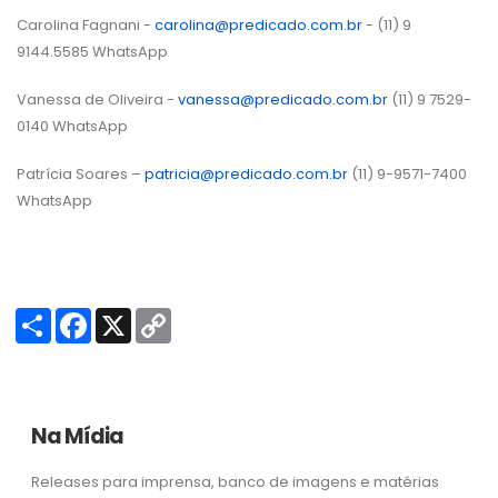
Carolina Fagnani -
carolina@predicado.com.br
- (11) 9
9144.5585 WhatsApp
Vanessa de Oliveira -
vanessa@predicado.com.br
(11) 9 7529-
0140 WhatsApp
Patrícia Soares –
patricia@predicado.com.br
(11) 9-9571-7400
WhatsApp
S
F
X
C
h
a
o
a
c
p
r
e
y
e
b
L
o
i
o
n
Na Mídia
k
k
Releases para imprensa, banco de imagens e matérias