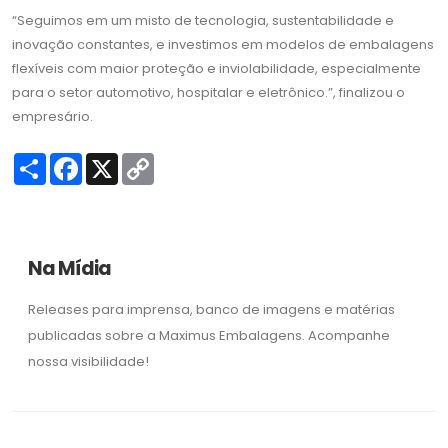
“Seguimos em um misto de tecnologia, sustentabilidade e
inovação constantes, e investimos em modelos de embalagens
flexíveis com maior proteção e inviolabilidade, especialmente
para o setor automotivo, hospitalar e eletrônico.”, finalizou o
empresário.
S
F
X
C
h
a
o
a
c
p
r
e
y
e
b
L
o
i
o
n
Na Mídia
k
k
Releases para imprensa, banco de imagens e matérias
publicadas sobre a Maximus Embalagens. Acompanhe
nossa visibilidade!