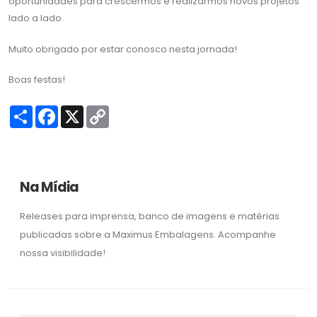
oportunidades para crescermos e realizarmos novos projetos
lado a lado.
Muito obrigado por estar conosco nesta jornada!
Boas festas!
S
F
X
C
h
a
o
a
c
p
r
e
y
e
b
L
o
i
o
n
Na Mídia
k
k
Releases para imprensa, banco de imagens e matérias
publicadas sobre a Maximus Embalagens. Acompanhe
nossa visibilidade!