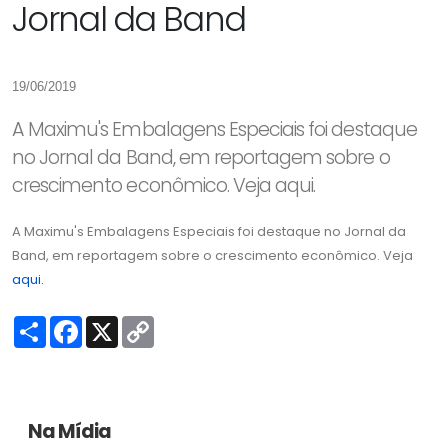
Jornal da Band
19/06/2019
A Maximu's Embalagens Especiais foi destaque
no Jornal da Band, em reportagem sobre o
crescimento econômico. Veja aqui.
A Maximu's Embalagens Especiais foi destaque no Jornal da
Band, em reportagem sobre o crescimento econômico. Veja
aqui.
S
F
X
C
h
a
o
a
c
p
r
e
y
e
b
L
o
i
o
n
Na Mídia
k
k