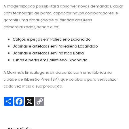
A modernização possibilitará absorver novas demandas, atuar
com tecnologia de ponta, capacitar novos colaboradores, e
garantir uma produção de qualidade dos itens
comercializados, sendo eles:
Calços e peças em Polietileno Expandido
Bobinas e artefatos em Polietileno Expandido
Bobinas e artefatos em Plástico Bolha
Tubos e perfis em Polietileno Expandido.
A Maximu’s Embalagens ainda conta com uma fábrica na
cidade de Ribeirão Pires (SP), que colabora para verticalizar
cada vez mais a sua produção.
S
F
X
C
h
a
o
a
c
p
r
e
y
e
b
L
o
i
o
n