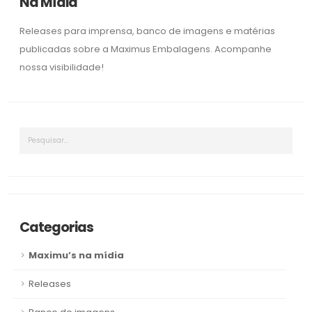
Na Mídia
k
k
Releases para imprensa, banco de imagens e matérias
publicadas sobre a Maximus Embalagens. Acompanhe
nossa visibilidade!
Categorias
Maximu’s na mídia
Releases