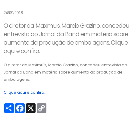
24/09/2018
O diretor da Maximu's, Marcio Grazino, concedeu
entrevista ao Jornal da Band em matéria sobre
aumento da produção de embalagens. Clique
aqui e confira.
O diretor da Maximu's, Marcio Grazino, concedeu entrevista ao
Jornal da Band em matéria sobre aumento da produção de
embalagens.
Clique aqui e confira.
S
F
X
C
h
a
o
a
c
p
r
e
y
e
b
L
o
i
o
n