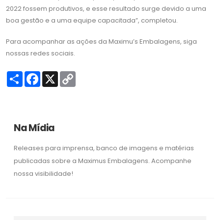
2022 fossem produtivos, e esse resultado surge devido a uma
boa gestão e a uma equipe capacitada”, completou.
Para acompanhar as ações da Maximu’s Embalagens, siga
nossas redes sociais.
S
F
X
C
h
a
o
a
c
p
r
e
y
e
b
L
o
i
o
n
Na Mídia
k
k
Releases para imprensa, banco de imagens e matérias
publicadas sobre a Maximus Embalagens. Acompanhe
nossa visibilidade!