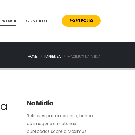
MPRENSA
CONTATO
PORTFOLIO
HOME
IMPRENSA
MAXIMU’S NA MÍDIA
 a
Na Mídia
Releases para imprensa, banco
de imagens e matérias
publicadas sobre a Maximus