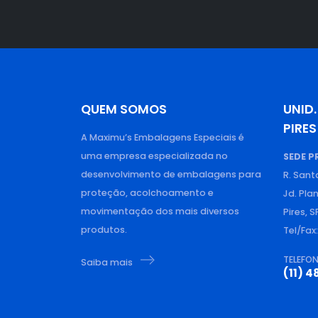
QUEM SOMOS
UNID.
PIRES
A Maximu’s Embalagens Especiais é
uma empresa especializada no
SEDE P
desenvolvimento de embalagens para
R. Sant
proteção, acolchoamento e
Jd. Pla
movimentação dos mais diversos
Pires, S
produtos.
Tel/Fax
TELEFO
Saiba mais
(11) 