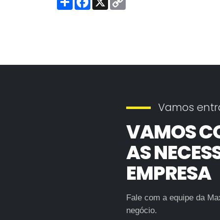
h
a
o
a
c
p
r
e
y
e
b
L
o
i
o
n
k
k
Vamos entr
VAMOS C
AS NECES
EMPRESA
Fale com a equipe da Max
negócio.