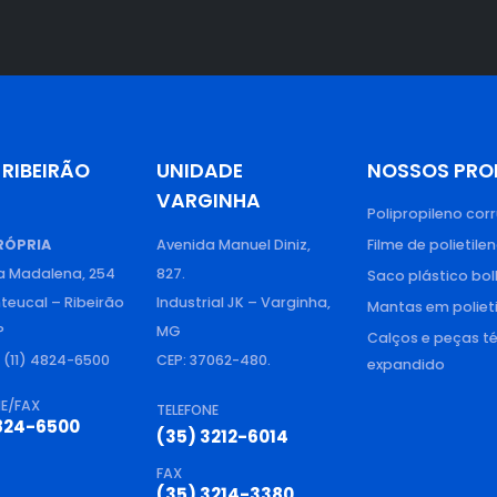
 RIBEIRÃO
UNIDADE
NOSSOS PRO
VARGINHA
Polipropileno cor
RÓPRIA
Avenida Manuel Diniz,
Filme de polietile
a Madalena, 254
827.
Saco plástico bol
nteucal – Ribeirão
Industrial JK – Varginha,
Mantas em polieti
P
MG
Calços e peças té
: (11) 4824-6500
CEP: 37062-480.
expandido
NE/FAX
TELEFONE
4824-6500
(35) 3212-6014
FAX
(35) 3214-3380